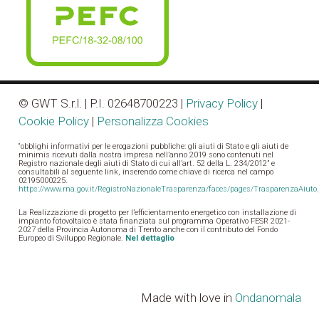
© GWT S.r.l. | P.I. 0
264870
0223 |
Privacy Policy
|
Cookie Policy
|
Personalizza Cookies
“obblighi informativi per le erogazioni pubbliche: gli aiuti di Stato e gli aiuti de
minimis ricevuti dalla nostra impresa nell’anno 2019 sono contenuti nel
Registro nazionale degli aiuti di Stato di cui all’art. 52 della L. 234/2012” e
consultabili al seguente link, inserendo come chiave di ricerca nel campo
02195000225.
https://www.rna.gov.it/RegistroNazionaleTrasparenza/faces/pages/TrasparenzaAiuto.
La Realizzazione di progetto per l’efficientamento energetico con installazione di
impianto fotovoltaico è stata finanziata sul programma Operativo FESR 2021-
2027 della Provincia Autonoma di Trento anche con il contributo del Fondo
Europeo di Sviluppo Regionale.
Nel dettaglio
Made with love in
Ondanomala