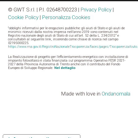
© GWT S.r.l. | P.I. 0
264870
0223 |
Privacy Policy
|
Cookie Policy
|
Personalizza Cookies
“obblighi informativi per le erogazioni pubbliche: gli aiuti di Stato e gli aiuti de
minimis ricevuti dalla nostra impresa nell’anno 2019 sono contenuti nel
Registro nazionale degli aiuti di Stato di cui all’art. 52 della L. 234/2012” e
consultabili al seguente link, inserendo come chiave di ricerca nel campo
02195000225.
https://www.rna.gov.it/RegistroNazionaleTrasparenza/faces/pages/TrasparenzaAiuto.
La Realizzazione di progetto per l’efficientamento energetico con installazione di
impianto fotovoltaico è stata finanziata sul programma Operativo FESR 2021-
2027 della Provincia Autonoma di Trento anche con il contributo del Fondo
Europeo di Sviluppo Regionale.
Nel dettaglio
Made with love in
Ondanomala